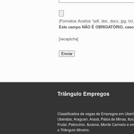
(Formatos Aceitos "pdf, doc, docx, jpg, txt
Este campo NÃO É OBRIGATÓRIO, caso nã
[recaptcha]
Triângulo Empregos
Classificados de vagas de Empregos em Uberl
Uberaba, Araguari, Araxá, Patos de Minas, Itui
Frutal, Patrocínio, Iturama, Monte Carmelo e e
o Triângulo Mineiro.