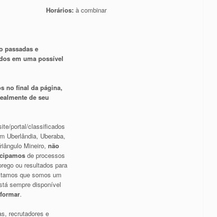
Horários:
à combinar
o passadas e
ados em uma possível
s no final da página,
 realmente de seu
ite/portal/classificados
m Uberlândia, Uberaba,
riângulo Mineiro,
não
icipamos
de processos
rego ou resultados para
altamos que somos um
stá sempre disponível
nformar
.
s, recrutadores e