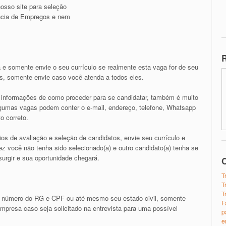
osso site para seleção
ncia de Empregos e nem
R
 e somente envie o seu currículo se realmente esta vaga for de seu
os, somente envie caso você atenda a todos eles.
as informações de como proceder para se candidatar, também é muito
algumas vagas podem conter o e-mail, endereço, telefone, Whatsapp
o correto.
ios de avaliação e seleção de candidatos, envie seu currículo e
z você não tenha sido selecionado(a) e outro candidato(a) tenha se
urgir e sua oportunidade chegará.
O
T
T
T
 número do RG e CPF ou até mesmo seu estado civil, somente
F
presa caso seja solicitado na entrevista para uma possível
p
e