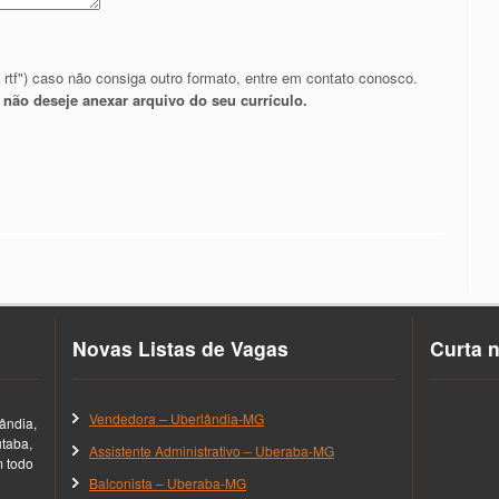
, rtf") caso não consiga outro formato, entre em contato conosco.
o deseje anexar arquivo do seu currículo.
Novas Listas de Vagas
Curta 
Vendedora – Uberlândia-MG
ândia,
utaba,
Assistente Administrativo – Uberaba-MG
m todo
Balconista – Uberaba-MG