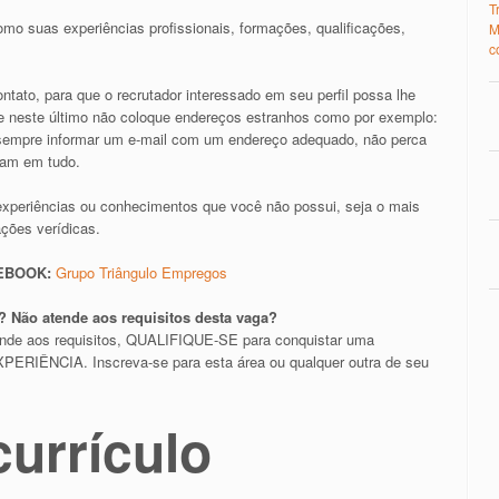
T
mo suas experiências profissionais, formações, qualificações,
M
c
tato, para que o recrutador interessado em seu perfil possa lhe
il e neste último não coloque endereços estranhos como por exemplo:
e sempre informar um e-mail com um endereço adequado, não perca
ram em tudo.
experiências ou conhecimentos que você não possui, seja o mais
ações verídicas.
CEBOOK:
Grupo Triângulo Empregos
 Não atende aos requisitos desta vaga?
ende aos requisitos, QUALIFIQUE-SE para conquistar uma
RIÊNCIA. Inscreva-se para esta área ou qualquer outra de seu
currículo