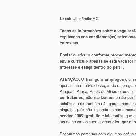
Local:
Uberlândia/MG
Todas as informações sobre a vaga serã
explicadas aos candidatos(as) selecion
entrevista.
Enviar currículo conforme procedimento
envie currículo apenas se esta vaga for
interesse e esteja dentro do perfil.
ATENÇÃO:
O
Triângulo Empregos
é um s
apenas informativo de vagas de emprego e
Araguari, Araxá, Patos de Minas e todo o T
contratamos
,
não realizamos
e
não part
seletivos, nós também não garantimos emp
ninguém, pois não depende de nós e ress
serviço 100% gratuito
e informativo que e
sendo nosso objetivo apenas
divulgar e i
Possuímos parcerias com algumas agência