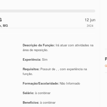
G
12 jun
o, MG
2024
Descrição da Função:
Irá atuar com atividades na
área de reposição.
P
Experiência:
Sim
G
Requisitos:
Possuir de , , com experiência na
função.
Formação/Escolaridade:
Não Informado
Salário:
à combinar
Benefícios:
à combinar